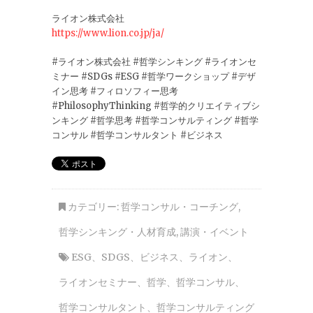
ライオン株式会社
https://www.lion.co.jp/ja/
#ライオン株式会社 #哲学シンキング #ライオンセ
ミナー #SDGs #ESG #哲学ワークショップ #デザ
イン思考 #フィロソフィー思考
#PhilosophyThinking #哲学的クリエイティブシ
ンキング #哲学思考 #哲学コンサルティング #哲学
コンサル #哲学コンサルタント #ビジネス
カテゴリー:
哲学コンサル・コーチング
,
哲学シンキング・人材育成
,
講演・イベント
ESG
、
SDGS
、
ビジネス
、
ライオン
、
ライオンセミナー
、
哲学
、
哲学コンサル
、
哲学コンサルタント
、
哲学コンサルティング