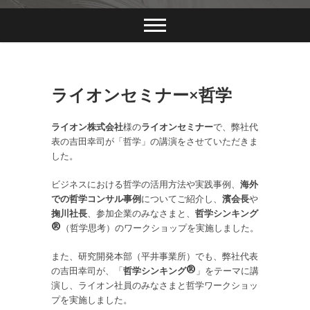
クロス・フィロソ
フィーズ株式会社
ライオンセミナー×哲学
ライオン株式会社
様の
ライオンセミナー
で、弊社代
表の吉田幸司が「哲学」の講演をさせていただきま
した。
ビジネスにおける哲学の活用方法や実践事例、
海外
での哲学コンサル事例
についてご紹介し、
濱会長
や
掬川社長
、参加企業のみなさまと、
哲学シンキング
®
（哲学思考）のワークショップを実施しました。
また、研究開発本部（平井事業所）でも、弊社代表
の吉田幸司が、「
哲学シンキング®
」をテーマに講
演し、ライオン社員のみなさまと哲学ワークショッ
プを実施しました。