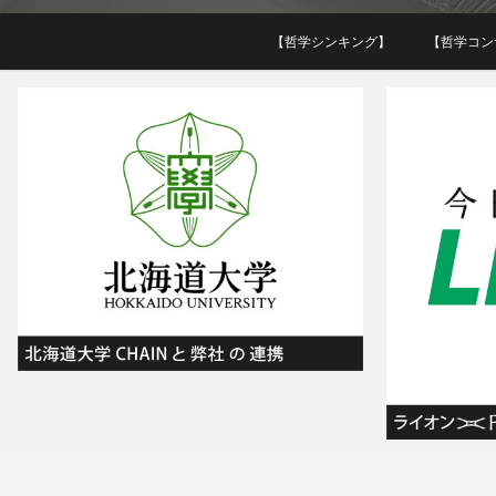
【哲学シンキング】
【哲学コン